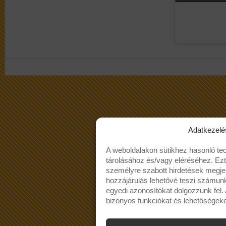
Adatkezelé
A weboldalakon sütikhez hasonló te
tárolásához és/vagy eléréséhez. Ez
személyre szabott hirdetések megjel
hozzájárulás lehetővé teszi számun
egyedi azonosítókat dolgozzunk fel
bizonyos funkciókat és lehetőségeke