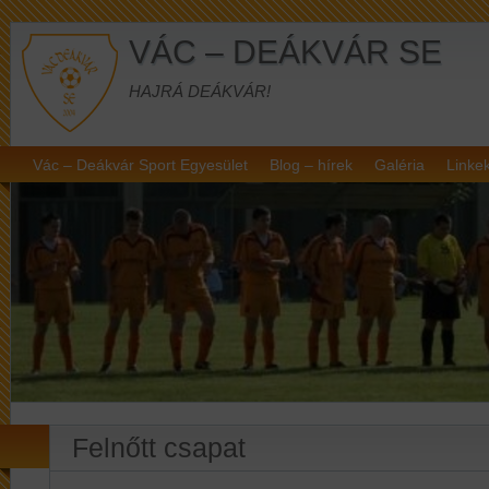
VÁC – DEÁKVÁR SE
HAJRÁ DEÁKVÁR!
Vác – Deákvár Sport Egyesület
Blog – hírek
Galéria
Linke
Felnőtt csapat