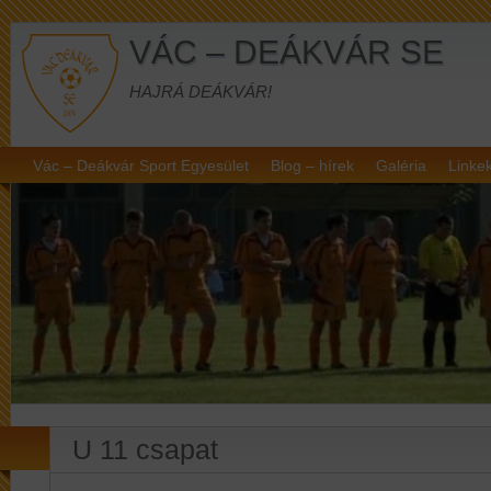
VÁC – DEÁKVÁR SE
HAJRÁ DEÁKVÁR!
Vác – Deákvár Sport Egyesület
Blog – hírek
Galéria
Linke
U 11 csapat