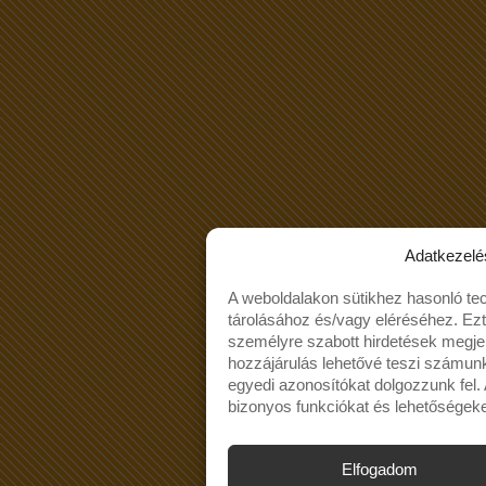
Adatkezelé
A weboldalakon sütikhez hasonló te
tárolásához és/vagy eléréséhez. Ez
személyre szabott hirdetések megjel
hozzájárulás lehetővé teszi számun
egyedi azonosítókat dolgozzunk fel
bizonyos funkciókat és lehetőségeke
Elfogadom