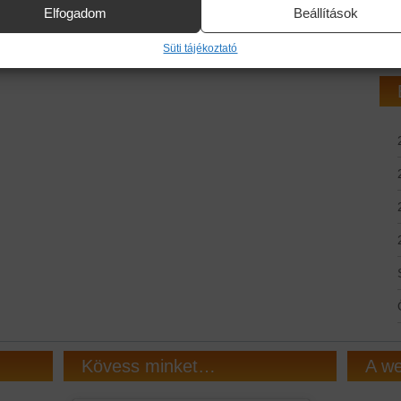
Elfogadom
Beállítások
Süti tájékoztató
Kövess minket…
A we