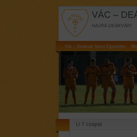
VÁC – DE
HAJRÁ DEÁKVÁR!
Vác – Deákvár Sport Egyesület
Blo
U 7 csapat