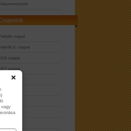
Dokumentumok
Csapatok
Felnőtt csapat
Felnőtt II. csapat
U19 csapat
U17 csapat
U14 csapat
k
U13 csapat
m)
ló
U11 csapat
t vagy
U9 csapat
zavonása
U7 csapat