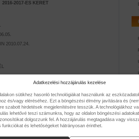
2016-2017-ES KERET
.
6.05.
 2010.07.24.
ÉL
Adatkezelési hozzájárulás kezelése
alakon sütikhez hasonló technológiákat használunk az eszközadato
hoz és/vagy eléréséhez. Ezt a böngészési élmény javítására és (ne
ari Richard
e szabott hirdetések megjelenítésére tesszük. A technológiákhoz va
ulás lehetővé teszi számunkra, hogy az oldalon böngészési adatoka
zonosítókat dolgozzunk fel. A hozzájárulás megtagadása vagy viss
 funkciókat és lehetőségeket hátrányosan érinthet.