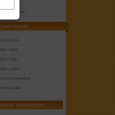
Női csapat
Öregfiúk csapat
Eredmények
2012 / 2013
2011 / 2012
2010 / 2011
2009 / 2010
Szezon értékelések
Örökranglista
boldal üzemeltetője…