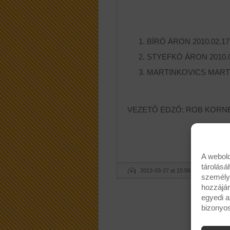
BÍRÓ ÁRON 2010.02.17
STYEFKÓ ÁRON 2010.0
MARTINKOVICS MARTIN
VEZETŐ EDZŐ: ROB KORN
A webold
tárolásá
2013-03-27 at 15:56
Temesv
személyr
hozzájár
egyedi a
bizonyos