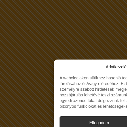
Adatkezelé
A weboldalakon sütikhez hasonló te
tárolásához és/vagy eléréséhez. Ez
személyre szabott hirdetések megjel
hozzájárulás lehetővé teszi számun
egyedi azonosítókat dolgozzunk fel
bizonyos funkciókat és lehetőségeke
Elfogadom