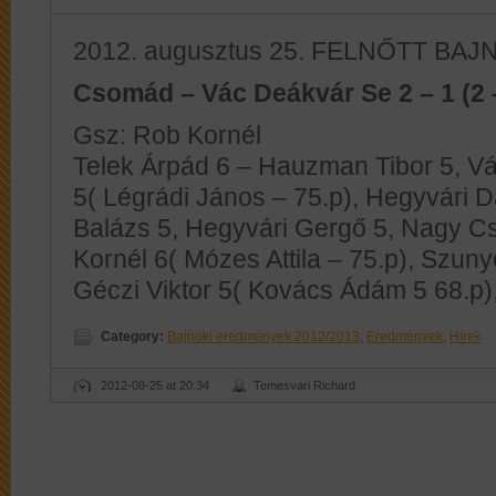
2012. augusztus 25. FELNŐTT BAJNO
Csomád – Vác Deákvár Se 2 – 1 (2 
Gsz: Rob Kornél
Telek Árpád 6 – Hauzman Tibor 5, V
5( Légrádi János – 75.p), Hegyvári D
Balázs 5, Hegyvári Gergő 5, Nagy C
Kornél 6( Mózes Attila – 75.p), Szuny
Géczi Viktor 5( Kovács Ádám 5 68.p),
Category:
Bajnoki eredmények 2012/2013
,
Eredmények
,
Hírek
2012-08-25 at 20:34
Temesvari Richard