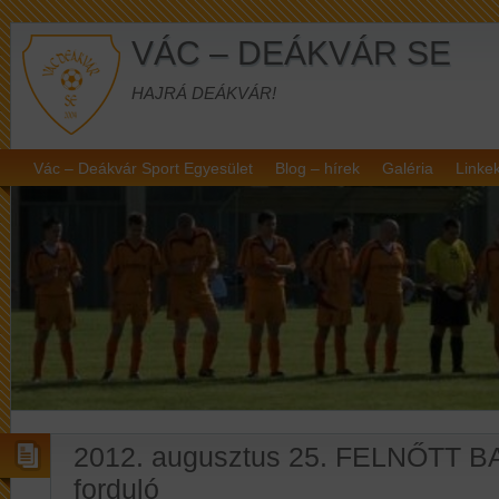
VÁC – DEÁKVÁR SE
HAJRÁ DEÁKVÁR!
Vác – Deákvár Sport Egyesület
Blog – hírek
Galéria
Linke
2012. augusztus 25. FELNŐTT B
forduló