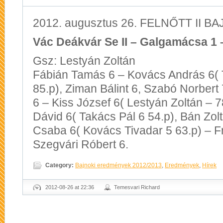
2012. augusztus 26. FELNŐTT II BAJ
Vác Deákvár Se II – Galgamácsa 1 –
Gsz: Lestyán Zoltán
Fábián Tamás 6 – Kovács András 6( 
85.p), Ziman Bálint 6, Szabó Norbert
6 – Kiss József 6( Lestyán Zoltán – 
Dávid 6( Takács Pál 6 54.p), Bán Zol
Csaba 6( Kovács Tivadar 5 63.p) – Fr
Szegvári Róbert 6.
Category:
Bajnoki eredmények 2012/2013
,
Eredmények
,
Hírek
2012-08-26 at 22:36
Temesvari Richard