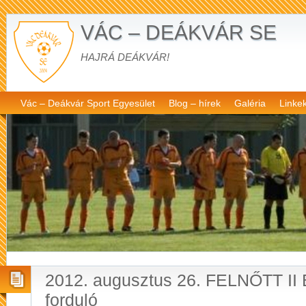
VÁC – DEÁKVÁR SE
HAJRÁ DEÁKVÁR!
Vác – Deákvár Sport Egyesület
Blog – hírek
Galéria
Linke
2012. augusztus 26. FELNŐTT II
forduló