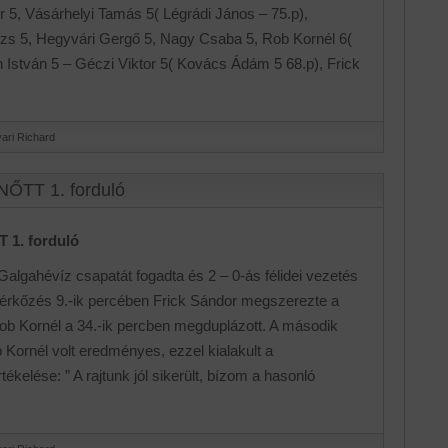
 5, Vásárhelyi Tamás 5( Légrádi János – 75.p),
ázs 5, Hegyvári Gergő 5, Nagy Csaba 5, Rob Kornél 6(
 István 5 – Géczi Viktor 5( Kovács Ádám 5 68.p), Frick
ari Richard
NŐTT 1. forduló
 1. forduló
Galgahévíz csapatát fogadta és 2 – 0-ás félidei vezetés
mérkőzés 9.-ik percében Frick Sándor megszerezte a
ob Kornél a 34.-ik percben megduplázott. A második
b Kornél volt eredményes, ezzel kialakult a
kelése: ” A rajtunk jól sikerült, bízom a hasonló