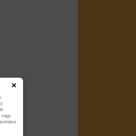
k
m)
ló
t vagy
zavonása