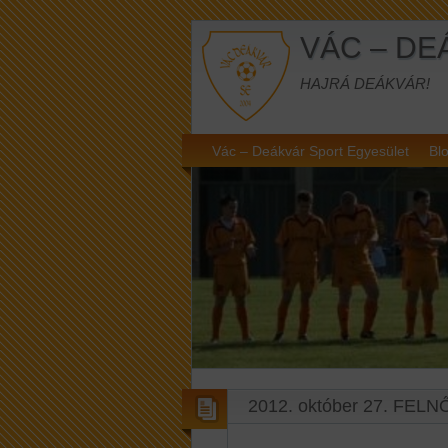
VÁC – DE
HAJRÁ DEÁKVÁR!
Vác – Deákvár Sport Egyesület
Blo
2012. október 27. FELN