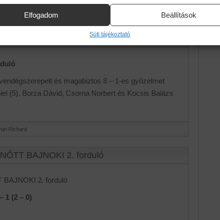
ari Richard
Elfogadom
Beállítások
Süti tájékoztató
. forduló
rduló
vendégszerepelt és magabiztos 8 – 1-es győzelmet
niel (5), Borza Dávid, Csorna Norbert és Kocsis Balázs
ari Richard
LNŐTT BAJNOKI 2. forduló
 BAJNOKI 2. forduló
 1 (2 – 0)