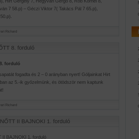
, Hirt Gergely 7, Hegyvári Gergő 8, Rob Kornél 8,
án 7 58.p) – Géczi Viktor 7( Takács Pál 7 65.p),
50.p).
ari Richard
TT 8. forduló
. forduló
apatát fogadta és 2 – 0 arányban nyert! Góljainkat Hirt
rban az 5.-ik győzelmünk, és ötödször nem kaptunk
t!
ari Richard
NŐTT II BAJNOKI 1. forduló
II BAJNOKI 1. forduló