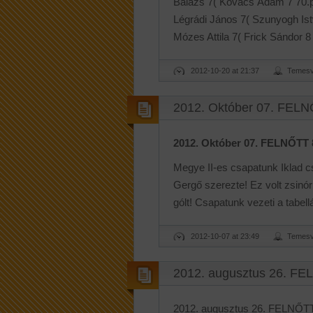
Balázs 7( Kovács Ádám 7 70.p)
Légrádi János 7( Szunyogh Istv
Mózes Attila 7( Frick Sándor 8 
2012-10-20 at 21:37
Temesv
2012. Október 07. FELNŐ
2012. Október 07. FELNŐTT 8
Megye II-es csapatunk Iklad cs
Gergő szerezte! Ez volt zsinó
gólt! Csapatunk vezeti a tabellá
2012-10-07 at 23:49
Temesv
2012. augusztus 26. FEL
2012. augusztus 26. FELNŐTT 