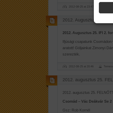
2012-08-25 at 23:47
Temesv
2012. Augusztus 25. IFI 2
2012. Augusztus 25. IFI 2. fo
Ifjúsági csapatunk Csomádon 
aratott! Góljainkat Zimonyi Dá
szerezték.
2012-08-25 at 20:46
Temesv
2012. augusztus 25. FE
2012. augusztus 25. FELNŐTT
Csomád – Vác Deákvár Se 2 –
Gsz: Rob Kornél