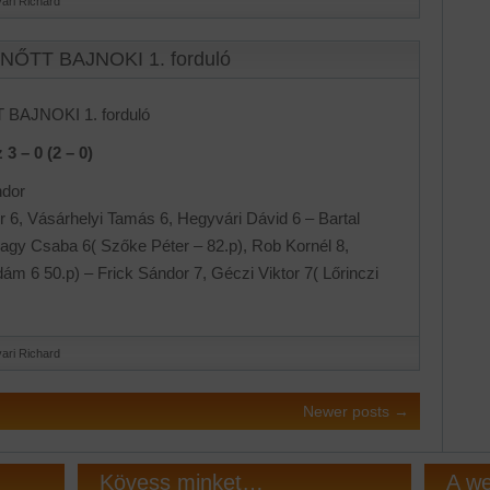
ari Richard
LNŐTT BAJNOKI 1. forduló
 BAJNOKI 1. forduló
3 – 0 (2 – 0)
ndor
 6, Vásárhelyi Tamás 6, Hegyvári Dávid 6 – Bartal
agy Csaba 6( Szőke Péter – 82.p), Rob Kornél 8,
m 6 50.p) – Frick Sándor 7, Géczi Viktor 7( Lőrinczi
ari Richard
Newer posts
→
Kövess minket…
A we