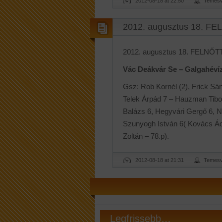
2012-08-18 at 22:50
Temesv
2012. augusztus 18. FE
2012. augusztus 18. FELNŐTT
Vác Deákvár Se – Galgahévíz 
Gsz: Rob Kornél (2), Frick Sá
Telek Árpád 7 – Hauzman Tibor
Balázs 6, Hegyvári Gergő 6, N
Szunyogh István 6( Kovács Ádá
Zoltán – 78.p).
2012-08-18 at 21:31
Temesv
Legfrissebb…