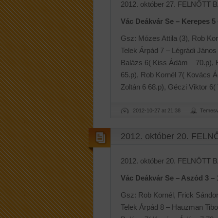
2012. október 27. FELNŐTT B
Vác Deákvár Se – Kerepes 5 –
Gsz: Mózes Attila (3), Rob Ko
Telek Árpád 7 – Légrádi János
Balázs 6( Kiss Ádám – 70.p), 
65.p), Rob Kornél 7( Kovács Ád
Zoltán 6 68.p), Géczi Viktor 6(
2012-10-27 at 21:38
Temesv
2012. október 20. FELN
2012. október 20. FELNŐTT B
Vác Deákvár Se – Aszód 3 – 1 
Gsz: Rob Kornél, Frick Sándo
Telek Árpád 8 – Hauzman Tibor