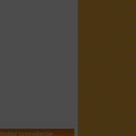
boldal üzemeltetője…