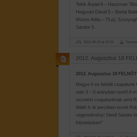
Telek Árpád 6 – Hauzman Tibor
Hegyvári Dávid 5 – Bartal Bal
Mózes Attila – 75.p), Szunyogh
Sándor 5.
2012-08-25 at 20:34
Temesv
2012. Augusztus 18 FEL
2012. Augusztus 18 FELNŐTT
Megye II-es felnőtt csapatunk 
után 3 – 0 arányban nyert! A 
vezetést csapatunknak amit R
félidő 4.-ik percében ismét Ro
végeredmény! Steidl Sándor érté
folytatásban!”